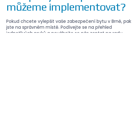
můžeme implementovat?
Pokud chcete vylepšit vaše zabezpečení bytu v Brně, pak
jste na správném místě. Podívejte se na přehled
jednotlivých prvků a neváhejte se nás zeptat na radu.
Prvky vnitřního zabezpečení
Prvky vnějšího zabezpečení
Ostatní prvky